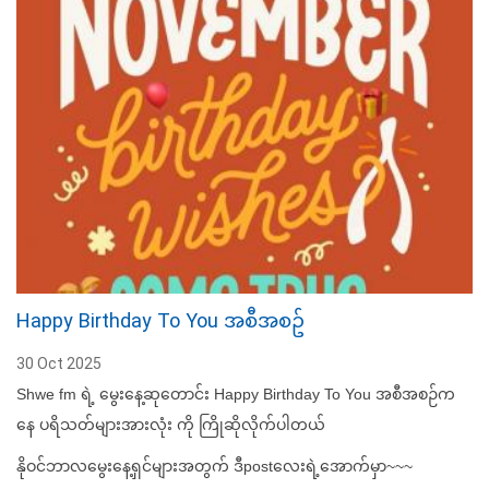
Happy Birthday To You အစီအစဥ်
30 Oct 2025
Shwe fm ရဲ့ မွေးနေ့ဆုတောင်း Happy Birthday To You အစီအစဉ်က
နေ ပရိသတ်များအားလုံး ကို ကြိုဆိုလိုက်ပါတယ်
နိုဝင်ဘာလမွေးနေ့ရှင်များအတွက် ဒီpostလေးရဲ့အောက်မှာ~~~