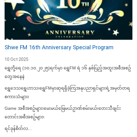
Shwe FM 16th Anniversary Special Program
10 Oct 2025
ရွှေတို့ရေ (၁၀.၁၀.၂၀၂၅)ရက်မှာ ရွှေFM ရဲ ၁၆ နှစ်ပြည့်အထူးအစီအစဥ်
တွေအနေနဲ
ရွှေဒေသရွှေဟာသ၊ရွှေFMမှာဆုရရှိခဲ့ကြအနုပညာရှင်များရဲ့အမှတ်တရ
စကားသံများ၊
Game အစီအစဥ်များ၊မေးမယ်ဖြေမယ်ဥာဏ်စမ်းမယ်၊တေးသီချင်း
တောင်းအစီအစဥ်များ၊
ရင်ခုန်စိတ်လ...