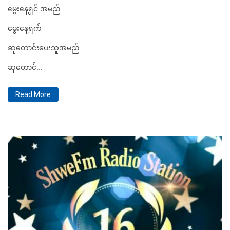
မွေးနေ့ရှင် အမည်
မွေးနေ့ရက်
ဆုတောင်းပေးသူအမည်
ဆုတောင်...
Read More