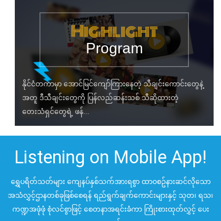
တေးသံရှင်တွေရဲ့ ဖန်...
Listening on Mobile App!
ရွှေပရိတ်သတ်များ ကျေနပ်နှစ်သက်အားရစွာ ထာဝစဥ်နားဆင်လိုသော
အသံလွှင့်ဌာနတစ်ခုဖြစ်စေရန် ရည်ရွက်ချက်ကောင်းများနှင့် သုတ၊ ရသ၊
ကဏ္ဍအဖုံဖုံ စုံလင်စွာဖြင့် စေတနာအရင်းခံကာ ကြိုးစားထုတ်လွှင့် ပေး
နေသည်။
Video
Gallery