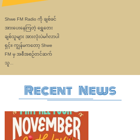
Recent News
Shwe fm ရဲ့ မွေးနေ့ဆုတောင်း Happy Birthday To You အစီအစဉ်က
နေ ပရိသတ်များအားလုံး ကို ကြိုဆိုလိုက်ပါတယ်
နိုဝင်...