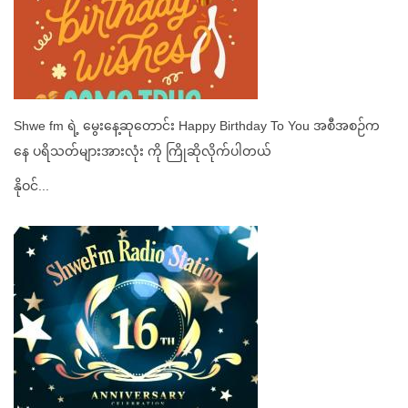
ရွှေတို့ရေ (၁၀.၁၀.၂၀၂၅)ရက်မှာ ရွှေFM ရဲ ၁၆ နှစ်ပြည့်အထူးအစီအစဥ်
တွေအနေနဲ
ရွှေဒေသရွှေဟာသ၊ရွှေFMမှာဆုရရှိခဲ့ကြ...
See All