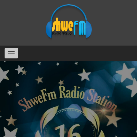
Skip
to
main
content
Toggle
ရွှေစက်ကျရာ ရွှေရောင်ဝင်းစေမည့်
navigation
ရွှေတိုင်း ရွှေပြည်မှ
SHWE FM