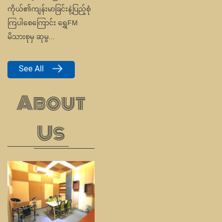
Us
SHWE FM ရဲ့ ရည်ရွယ်ချက်
များနှင့် စေတနာမှန် အချိန်နှင့်
တပြေးညီ မြန်မာ့သတင်း၊ က
မ္ဘာ့သတင်း၊ မိုးလေဝသ
သတင်းနှင့် ရွှေသတင်းစုံ စ
သည့်သတင်းအချက်အလက်
များ ထုတ်ပြန်ပေးနိုင်ခြင်း