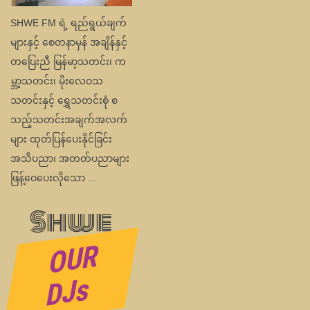
အသိပညာ၊ အတတ်ပညာများ
ဖြန့်ဝေပေးလိုသော ...
Shwe
O
U
R
D
J
DJs
s
Shwe FM Radio ကို ချစ်ခင်
အားပေးနေကြတဲ့ ရွှေတေး
ချစ်သူများ အားလုံးပဲမင်္ဂလာပါ
ရှင့်။ ကျွန်မကတော့ Shwe
FM မှ အစီအစဉ်တင်ဆက်
သူ...