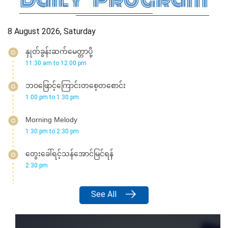
Morning Melody
1:30 pm
to
2:30 pm
တွေးခေါ်ရင့်သန်အောင်မြင်ရန်
2:30 pm
See All
Highlight
Program
နိုင်ငံတကာမှာ အောင်မြင်ကျော်ကြားနေတဲ့ သီချင်းကောင်းတွေနဲ့
အတူ ဒီသီချင်းတွေကို ပြန်လည်ဆန်းသစ် သီဆိုထားတဲ့