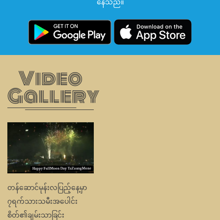
တန်ဆောင်မုန်းလပြည့်နေ့မှာ
၇ရက်သားသမီးအပေါင်း
စိတ်၏ချမ်းသာခြင်း
ကိုယ်၏ကျန်းမာခြင်းနဲ့ပြည့်စုံ
ကြပါစေကြောင်း ရွှေFM
မိသားစုမှ ဆုမွ...
See All
About