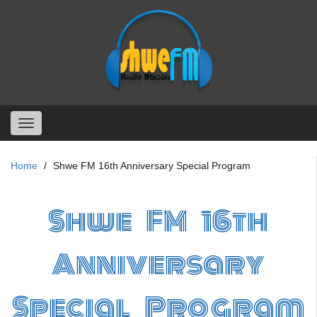
Skip
to
main
content
Toggle
navigation
Home
Shwe FM 16th Anniversary Special Program
Shwe FM 16th
Anniversary
Special Program