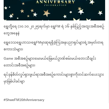
ရွှေတို့ရေ (၁၀.၁၀.၂၀၂၅)ရက်မှာ ရွှေFM ရဲ ၁၆ နှစ်ပြည့်အထူးအစီအစဥ်
တွေအနေနဲ
ရွှေဒေသရွှေဟာသ၊ရွှေFMမှာဆုရရှိခဲ့ကြအနုပညာရှင်များရဲ့အမှတ်တရ
စကားသံများ၊
Game အစီအစဥ်များ၊မေးမယ်ဖြေမယ်ဥာဏ်စမ်းမယ်၊တေးသီချင်း
တောင်းအစီအစဥ်များ၊
ရင်ခုန်စိတ်လှုပ်ရှားဖွယ်ရာအစီအစဥ်ကောင်းများစွာကိုတင်ဆက်ပေးသွား
မှာဖြစ်ပါခင်ဗျာ
#ShweFM16thAnniversary