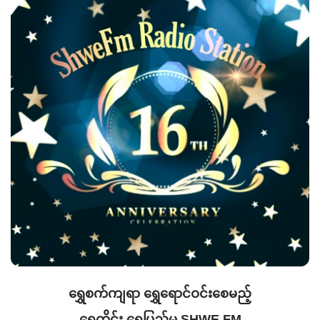
ရွှေစက်ကျရာ ရွှေရောင်ဝင်းစေမည့်
ရွှေတိုင်း ရွှေပြည်မှ SHWE FM