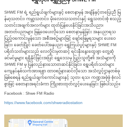
SHWE FM ရဲ့ ရည်ရွယ်ချက်များနှင့် စေတနာမှန် အချိန်နှင့်တပြေးညီ မြ
န်မာ့သတင်း၊ ကမ္ဘာ့သတင်း၊ မိုးလေဝသသတင်းနှင့် ရွှေသတင်းစုံ စသည့်
သတင်းအချက်အလက်များ ထုတ်ပြန်ပေးနိုင်ခြင်းအသိပညာ၊
အတတ်ပညာများ ဖြန့်ဝေပေးလိုသော စေတနာမှန်ခြင်း အနုပညာရသ
ပြည့်ဝကောင်းမွန်သော အစီအစဥ်များဖြင့် ဖျော်ဖြေမှုရသများ ပေးဝေ
ခြင်း၊ ခေတ်ပြိုင် ခေတ်ပေါ်အနုပညာ ရွှေကြယ်ပွင့်များနှင့် SHWE FM
ပရိတ်သတ်များသည် လေလှိုင်းမှတဆင့် ရင်းနှီးနွေးထွေးစွာ တွေ့ဆုံ
ခင်မင်မှုများ ရရှိနိုင်ခြင်းအပြင် ရွှေဒေသမှ ပြည်သူတို့၏ အသံများကို
SHWE FM မှ ပြန်လည်နားသောတဆင်နိုင်ခြင်း၊ ရွှေပရိတ်သတ်များ
ကျေနပ်နှစ်သက်အားရစွာ ထာဝစဥ်နားဆင်လိုသော အသံလွှင့်ဌာနတစ်ခု
ဖြစ်စေရန် ရည်ရွယ်ချက်ကောင်းများနှင့် သုတ၊ ရသ၊ ကဏ္ဍအဖုံဖုံ စုံလင်
စွာဖြင့် စေတနာအရင်းခံကာ ကြိုးစားထုတ်လွှင့်ပေးနေခြင်း ဖြစ်ပါသည်။
Facebook : Shwe FM Radio
https://www.facebook.com/shweradiostation